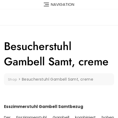
Skip
NAVIGATION
to
content
Besucherstuhl
Gambell Samt, creme
>
Besucherstuhl Gambell Samt, creme
Shop
Esszimmerstuhl Gambell Samtbezug
Der Esszimmerstuhl Gambell kombiniert hohen