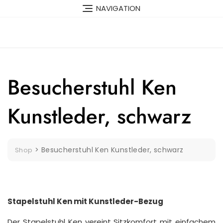
Skip
NAVIGATION
to
content
Besucherstuhl Ken
Kunstleder, schwarz
>
Besucherstuhl Ken Kunstleder, schwarz
Shop
Stapelstuhl Ken mit Kunstleder-Bezug
Der Stapelstuhl Ken vereint Sitzkomfort mit einfachem