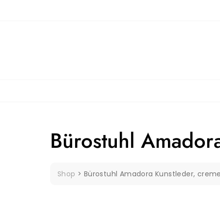
Skip
to
content
Bürostuhl Amadora
Shop
>
Bürostuhl Amadora Kunstleder, crem