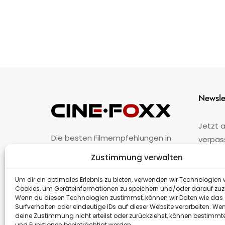
Newsle
Jetzt 
Die besten Filmempfehlungen in
verpas
Österreich.
Zustimmung verwalten
Fehler
nicht 
Unternehmen
·
Impressum
·
Kontakt
Um dir ein optimales Erlebnis zu bieten, verwenden wir Technologien 
Cookies, um Geräteinformationen zu speichern und/oder darauf zuz
Wenn du diesen Technologien zustimmst, können wir Daten wie das
Surfverhalten oder eindeutige IDs auf dieser Website verarbeiten. We
deine Zustimmung nicht erteilst oder zurückziehst, können bestimm
und Funktionen beeinträchtigt werden.