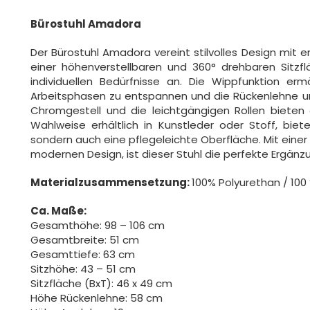
Bürostuhl Amadora
Der Bürostuhl Amadora vereint stilvolles Design mit 
einer höhenverstellbaren und 360° drehbaren Sitzflä
individuellen Bedürfnisse an. Die Wippfunktion er
Arbeitsphasen zu entspannen und die Rückenlehne un
Chromgestell und die leichtgängigen Rollen bieten 
Wahlweise erhältlich in Kunstleder oder Stoff, bie
sondern auch eine pflegeleichte Oberfläche. Mit eine
modernen Design, ist dieser Stuhl die perfekte Ergänzu
Materialzusammensetzung:
100% Polyurethan / 100
Ca. Maße:
Gesamthöhe: 98 – 106 cm
Gesamtbreite: 51 cm
Gesamttiefe: 63 cm
Sitzhöhe: 43 – 51 cm
Sitzfläche (BxT): 46 x 49 cm
Höhe Rückenlehne: 58 cm