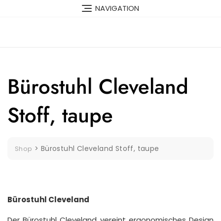
Skip
NAVIGATION
to
content
Bürostuhl Cleveland
Stoff, taupe
>
Bürostuhl Cleveland Stoff, taupe
Shop
Bürostuhl Cleveland
Der Bürostuhl Cleveland vereint ergonomisches Design