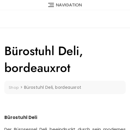
Skip
NAVIGATION
to
content
Bürostuhl Deli,
bordeauxrot
>
Bürostuhl Deli, bordeauxrot
Shop
Bürostuhl Deli
Der Bürosessel Deli beeindruckt durch sein modernes