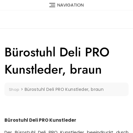
Skip
NAVIGATION
to
content
Bürostuhl Deli PRO
Kunstleder, braun
>
Bürostuhl Deli PRO Kunstleder, braun
Shop
Bürostuhl Deli PRO Kunstleder
Der Bürostuhl Deli PRO Kunstleder beeindruckt durch