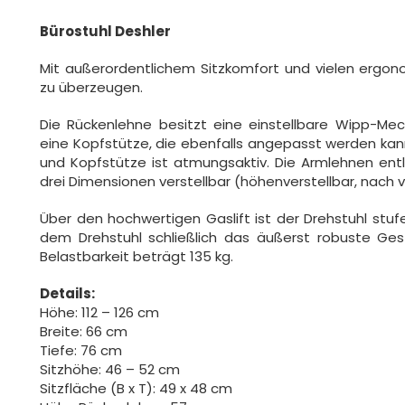
Bürostuhl Deshler
Mit außerordentlichem Sitzkomfort und vielen ergon
zu überzeugen.
Die Rückenlehne besitzt eine einstellbare Wipp-Mec
eine Kopfstütze, die ebenfalls angepasst werden kan
und Kopfstütze ist atmungsaktiv. Die Armlehnen entl
drei Dimensionen verstellbar (höhenverstellbar, nach 
Über den hochwertigen Gaslift ist der Drehstuhl stufe
dem Drehstuhl schließlich das äußerst robuste Geste
Belastbarkeit beträgt 135 kg.
Details:
Höhe: 112 – 126 cm
Breite: 66 cm
Tiefe: 76 cm
Sitzhöhe: 46 – 52 cm
Sitzfläche (B x T): 49 x 48 cm