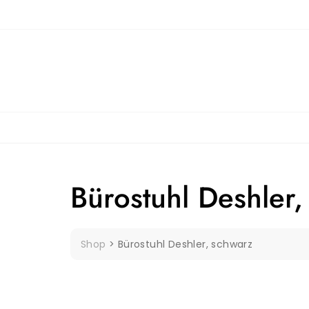
Skip
to
content
Bürostuhl Deshler,
Shop
>
Bürostuhl Deshler, schwarz