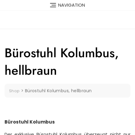
Skip
NAVIGATION
to
content
Bürostuhl Kolumbus,
hellbraun
>
Bürostuhl Kolumbus, hellbraun
Shop
Bürostuhl Kolumbus
Der exklusive Bürostuhl Kolumbus überzeugt nicht nur