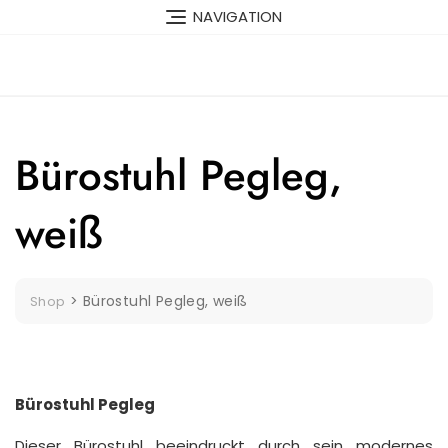
Skip
NAVIGATION
to
content
Bürostuhl Pegleg,
weiß
>
Bürostuhl Pegleg, weiß
Shop
Bürostuhl Pegleg
Dieser Bürostuhl beeindruckt durch sein modernes