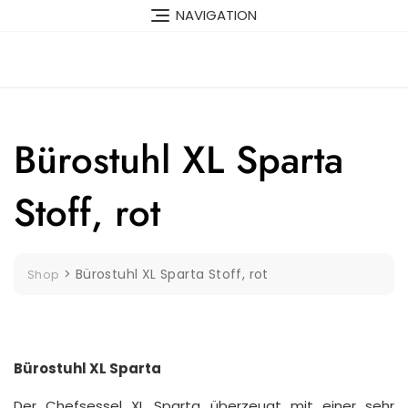
Skip
NAVIGATION
to
content
Bürostuhl XL Sparta
Stoff, rot
>
Bürostuhl XL Sparta Stoff, rot
Shop
Bürostuhl XL Sparta
Der Chefsessel XL Sparta überzeugt mit einer sehr