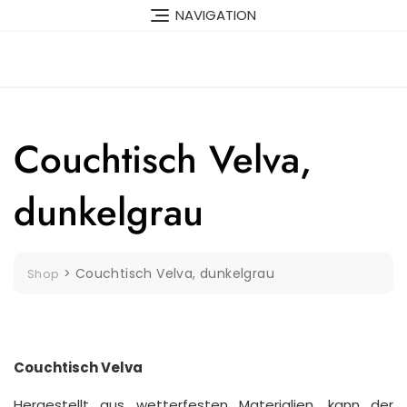
Skip
NAVIGATION
to
content
Couchtisch Velva,
dunkelgrau
>
Couchtisch Velva, dunkelgrau
Shop
Couchtisch Velva
Hergestellt aus wetterfesten Materialien, kann der