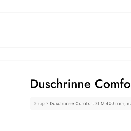
Skip
to
content
Duschrinne Comfo
Shop
>
Duschrinne Comfort SLIM 400 mm, ed