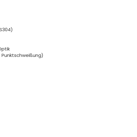
SS304)
Optik
e Punktschweißung)