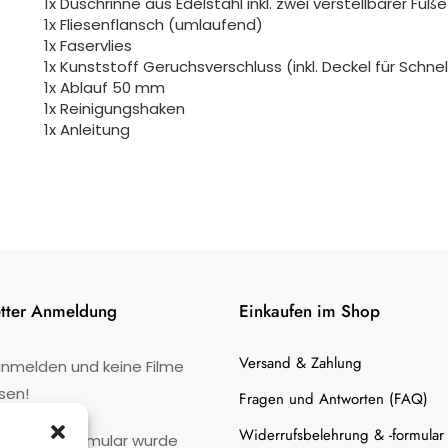
1x Duschrinne aus Edelstahl inkl. zwei verstellbarer Füße
1x Fliesenflansch (umlaufend)
1x Faservlies
1x Kunststoff Geruchsverschluss (inkl. Deckel für Schne
1x Ablauf 50 mm
1x Reinigungshaken
1x Anleitung
tter Anmeldung
Einkaufen im Shop
Versand & Zahlung
anmelden und keine Filme
sen!
Fragen und Antworten (FAQ)
Widerrufsbelehrung & -formular
:
Kontaktformular wurde