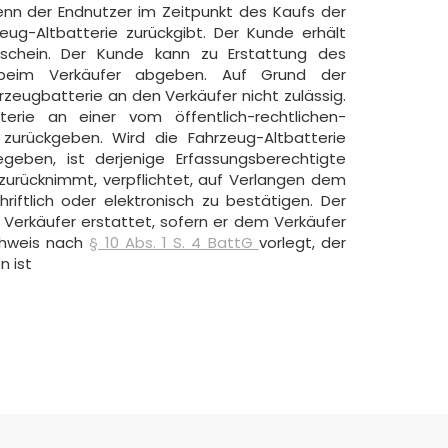
enn der Endnutzer im Zeitpunkt des Kaufs der
ug-Altbatterie zurückgibt. Der Kunde erhält
tschein. Der Kunde kann zu Erstattung des
 beim Verkäufer abgeben. Auf Grund der
zeugbatterie an den Verkäufer nicht zulässig.
erie an einer vom öffentlich-rechtlichen-
zurückgeben. Wird die Fahrzeug-Altbatterie
eben, ist derjenige Erfassungsberechtigte
 zurücknimmt, verpflichtet, auf Verlangen dem
ftlich oder elektronisch zu bestätigen. Der
Verkäufer erstattet, sofern er dem Verkäufer
achweis nach
§ 10 Abs. 1 S. 4 BattG
vorlegt, der
n ist