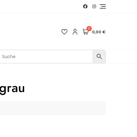
0
0,00 €
lgrau