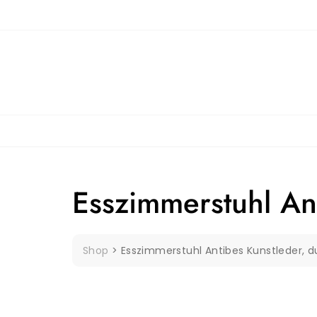
Skip
to
content
Esszimmerstuhl An
Shop
>
Esszimmerstuhl Antibes Kunstleder, d