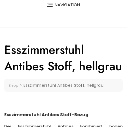
Skip
NAVIGATION
to
content
Esszimmerstuhl
Antibes Stoff, hellgrau
>
Esszimmerstuhl Antibes Stoff, hellgrau
Shop
Esszimmerstuhl Antibes Stoff-Bezug
Der Esszimmerstuhl Antibes kombiniert hohen