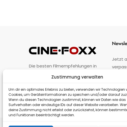
Newsle
Jetzt 
Die besten Filmempfehlungen in
verpas
Österreich.
Zustimmung verwalten
Fehler
nicht 
Unternehmen
·
Impressum
·
Kontakt
Um dir ein optimales Erlebnis zu bieten, verwenden wir Technologien 
Cookies, um Geräteinformationen zu speichern und/oder darauf zuz
Wenn du diesen Technologien zustimmst, können wir Daten wie das
Surfverhalten oder eindeutige IDs auf dieser Website verarbeiten. We
deine Zustimmung nicht erteilst oder zurückziehst, können bestimm
und Funktionen beeinträchtigt werden.