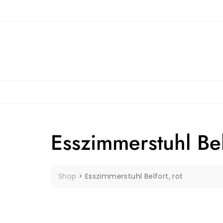
Skip
to
content
Esszimmerstuhl Bel
Shop
>
Esszimmerstuhl Belfort, rot