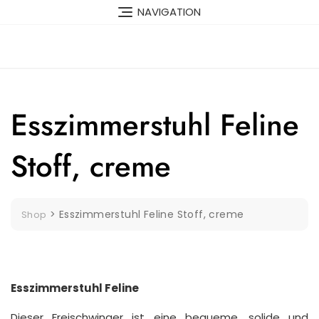
Skip
NAVIGATION
to
content
Esszimmerstuhl Feline
Stoff, creme
>
Esszimmerstuhl Feline Stoff, creme
Shop
Esszimmerstuhl Feline
Dieser Freischwinger ist eine bequeme, solide und