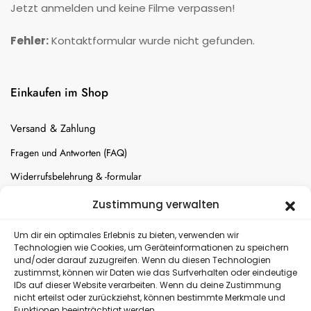
Jetzt anmelden und keine Filme verpassen!
Fehler:
Kontaktformular wurde nicht gefunden.
Einkaufen im Shop
Versand & Zahlung
Fragen und Antworten (FAQ)
Widerrufsbelehrung & -formular
Batterien-Entsorgung
Zustimmung verwalten
Cookie-Einstellungen
Um dir ein optimales Erlebnis zu bieten, verwenden wir
Technologien wie Cookies, um Geräteinformationen zu speichern
und/oder darauf zuzugreifen. Wenn du diesen Technologien
Versand
zustimmst, können wir Daten wie das Surfverhalten oder eindeutige
IDs auf dieser Website verarbeiten. Wenn du deine Zustimmung
nicht erteilst oder zurückziehst, können bestimmte Merkmale und
Kostenloser Rückversand
Funktionen beeinträchtigt werden.