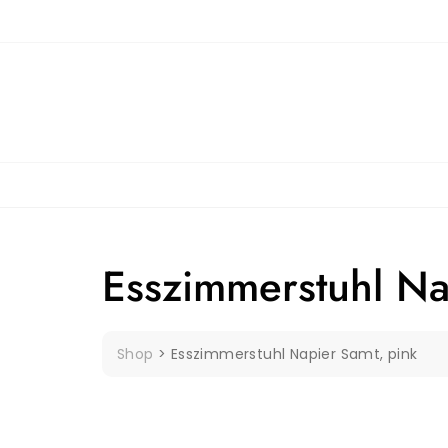
Skip
to
content
Esszimmerstuhl Na
Shop
>
Esszimmerstuhl Napier Samt, pink