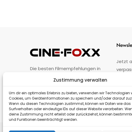
Newsle
Jetzt 
Die besten Filmempfehlungen in
verpas
Österreich.
Zustimmung verwalten
Fehler
nicht 
Unternehmen
·
Impressum
·
Kontakt
Um dir ein optimales Erlebnis zu bieten, verwenden wir Technologien 
Cookies, um Geräteinformationen zu speichern und/oder darauf zuz
Wenn du diesen Technologien zustimmst, können wir Daten wie das
Surfverhalten oder eindeutige IDs auf dieser Website verarbeiten. We
deine Zustimmung nicht erteilst oder zurückziehst, können bestimm
und Funktionen beeinträchtigt werden.