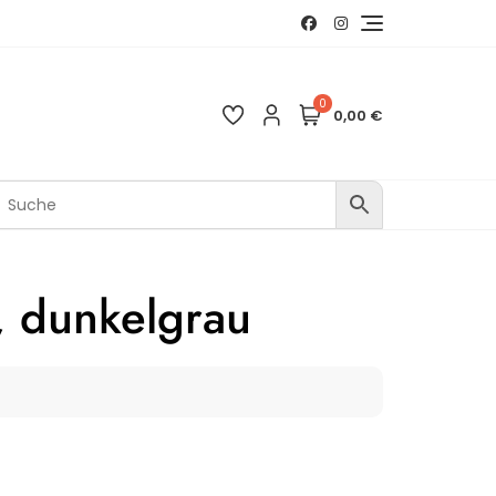
0
0,00 €
, dunkelgrau