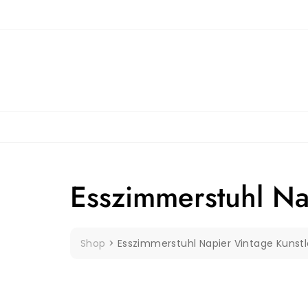
Skip
to
content
Esszimmerstuhl Na
Shop
>
Esszimmerstuhl Napier Vintage Kunstl