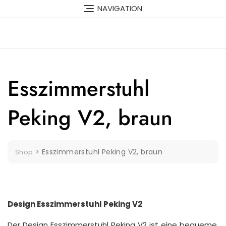
Skip
NAVIGATION
to
content
Esszimmerstuhl
Peking V2, braun
>
Esszimmerstuhl Peking V2, braun
Shop
Design Esszimmerstuhl Peking V2
Der Design Esszimmerstuhl Peking V2 ist eine bequeme,