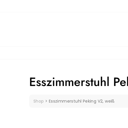
Skip
to
content
Esszimmerstuhl Pe
Shop
>
Esszimmerstuhl Peking V2, weiß