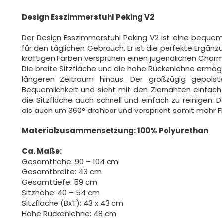
Design Esszimmerstuhl Peking V2
Der Design Esszimmerstuhl Peking V2 ist eine bequeme,
für den täglichen Gebrauch. Er ist die perfekte Ergä
kräftigen Farben versprühen einen jugendlichen Char
Die breite Sitzfläche und die hohe Rückenlehne ermö
längeren Zeitraum hinaus. Der großzügig gepolst
Bequemlichkeit und sieht mit den Ziernähten einfach s
die Sitzfläche auch schnell und einfach zu reinigen. 
als auch um 360° drehbar und verspricht somit mehr Fle
Materialzusammensetzung: 100% Polyurethan
Ca. Maße:
Gesamthöhe: 90 – 104 cm
Gesamtbreite: 43 cm
Gesamttiefe: 59 cm
Sitzhöhe: 40 – 54 cm
Sitzfläche (BxT): 43 x 43 cm
Höhe Rückenlehne: 48 cm