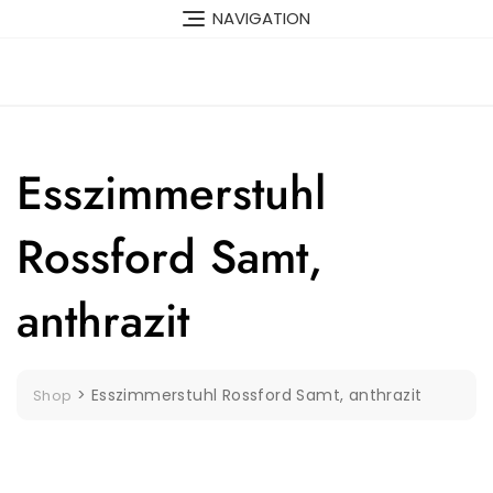
Skip
NAVIGATION
to
content
Esszimmerstuhl
Rossford Samt,
anthrazit
>
Esszimmerstuhl Rossford Samt, anthrazit
Shop