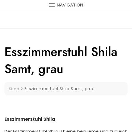
Skip
NAVIGATION
to
content
Esszimmerstuhl Shila
Samt, grau
>
Esszimmerstuhl Shila Samt, grau
Shop
Esszimmerstuhl Shila
Der Esszimmerstuhl Shila ist eine bequeme und zugleich