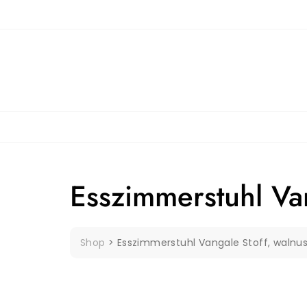
Skip
to
content
Esszimmerstuhl Va
Shop
>
Esszimmerstuhl Vangale Stoff, walnu