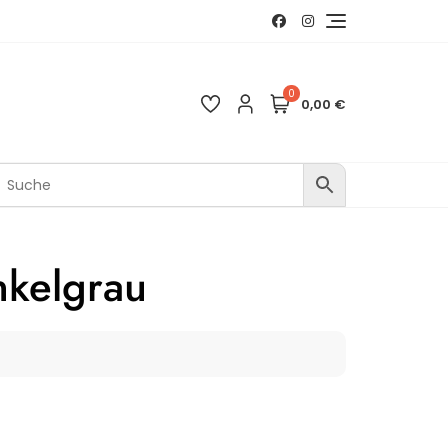
0
0,00 €
nkelgrau