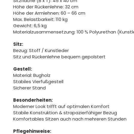
Sitzfläche (B x T): 45 x 40 cm
Höhe der Rückenlehne: 32 cm
Höhe der Armlehnen: 60 – 66 cm
Max. Belastbarkeit: 110 kg
Gewicht: 6,5 kg
Materialzusammensetzung: 100 % Polyurethan (Kunstled
Sitz:
Bezug: Stoff / Kunstleder
Sitz und Rückenlehne bequem gepolstert
Gestell:
Material: Bugholz
Stabiles Vierfußgestell
Sicherer Stand
Besonderheiten:
Moderner Look trifft auf optimalen Komfort
Stabile Konstruktion & strapazierfähiger Bezug
Komfortables Sitzen auch nach mehreren Stunden
Pflegehinweise: