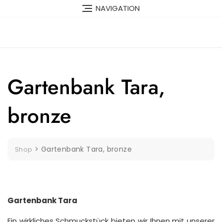
Skip
NAVIGATION
to
content
Gartenbank Tara,
bronze
>
Gartenbank Tara, bronze
Shop
Gartenbank Tara
Ein wirkliches Schmuckstück bieten wir Ihnen mit unserer