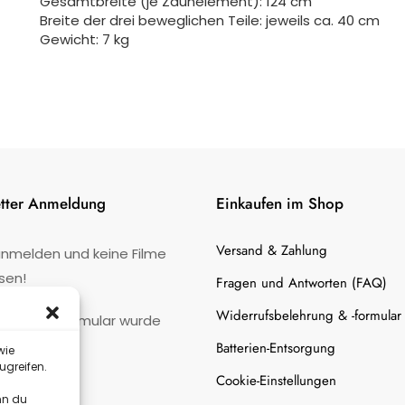
Gesamtbreite (je Zaunelement): 124 cm
Breite der drei beweglichen Teile: jeweils ca. 40 cm
Gewicht: 7 kg
tter Anmeldung
Einkaufen im Shop
Versand & Zahlung
anmelden und keine Filme
sen!
Fragen und Antworten (FAQ)
Widerrufsbelehrung & -formular
:
Kontaktformular wurde
gefunden.
Batterien-Entsorgung
wie
ugreifen.
Cookie-Einstellungen
nn du