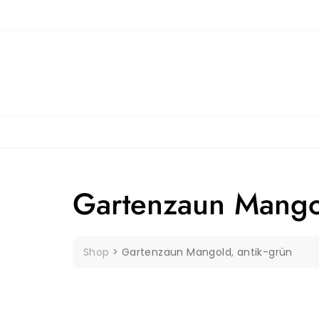
Skip
to
content
Gartenzaun Mangol
Shop
>
Gartenzaun Mangold, antik-grün