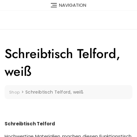
Skip
NAVIGATION
to
content
Schreibtisch Telford,
weiß
>
Schreibtisch Telford, weiß
Shop
Schreibtisch Telford
Hochwertige Materialien machen diesen Funktionstisch,