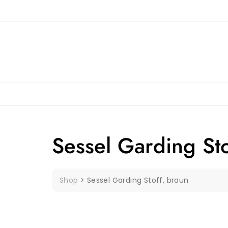
Skip
to
content
Sessel Garding Sto
Shop
>
Sessel Garding Stoff, braun