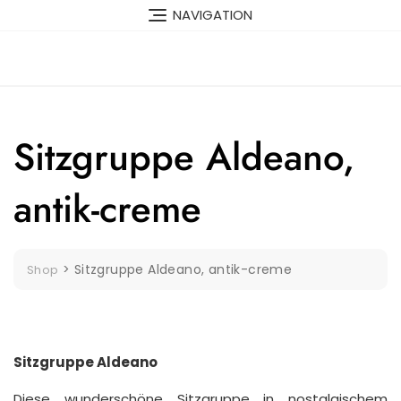
Skip
NAVIGATION
to
content
Sitzgruppe Aldeano,
antik-creme
>
Sitzgruppe Aldeano, antik-creme
Shop
Sitzgruppe Aldeano
Diese wunderschöne Sitzgruppe in nostalgischem