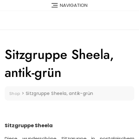
Skip
NAVIGATION
to
content
Sitzgruppe Sheela,
antik-grün
>
Sitzgruppe Sheela, antik-grün
Shop
Sitzgruppe Sheela
Diese wunderschöne Sitzgruppe in nostalgischem