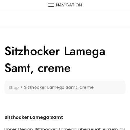
Skip
NAVIGATION
to
content
Sitzhocker Lamega
Samt, creme
>
Sitzhocker Lamega Samt, creme
Shop
Sitzhocker Lamega Samt
Unser Design Sitzhocker Lamega überzeugt einzeln als