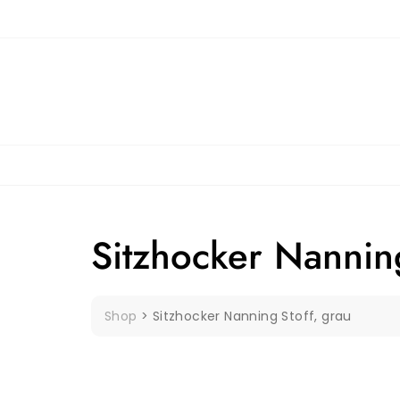
Skip
to
content
Sitzhocker Nanning
Shop
>
Sitzhocker Nanning Stoff, grau