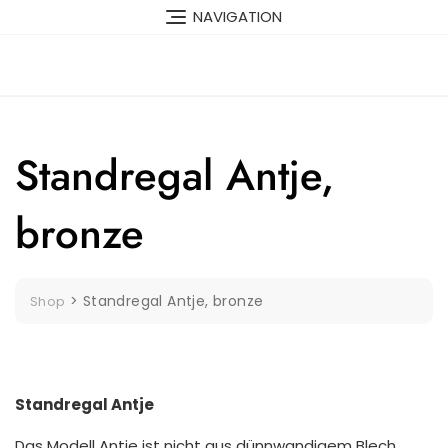
Skip
NAVIGATION
to
content
Standregal Antje,
bronze
>
Standregal Antje, bronze
Shop
Standregal Antje
Das Modell Antje ist nicht aus dünnwandigem Blech,