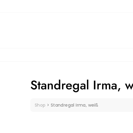
Skip
to
content
Standregal Irma, 
Shop
>
Standregal Irma, weiß