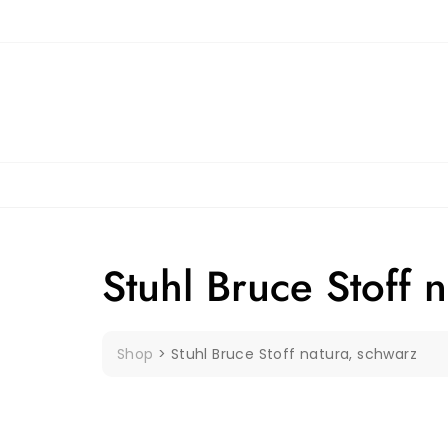
Skip
to
content
Stuhl Bruce Stoff 
Shop
>
Stuhl Bruce Stoff natura, schwarz