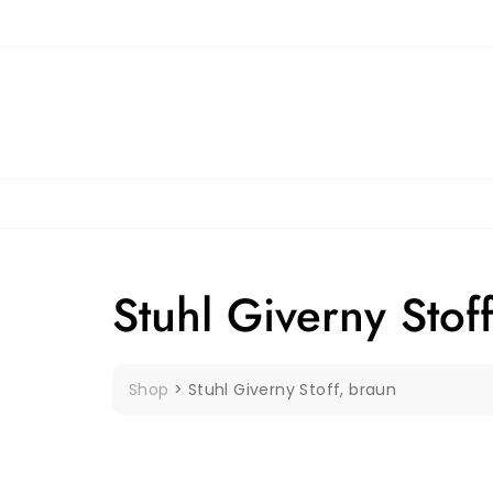
Skip
to
content
Stuhl Giverny Stof
Shop
>
Stuhl Giverny Stoff, braun