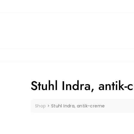
Skip
to
content
Stuhl Indra, antik-
Shop
>
Stuhl Indra, antik-creme