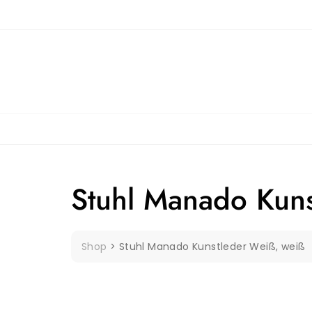
Skip
to
content
Stuhl Manado Kuns
Shop
>
Stuhl Manado Kunstleder Weiß, weiß