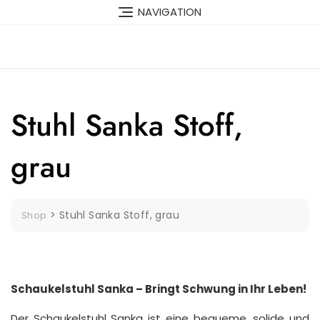
Skip
NAVIGATION
to
content
Stuhl Sanka Stoff,
grau
>
Stuhl Sanka Stoff, grau
Shop
Schaukelstuhl Sanka – Bringt Schwung in Ihr Leben!
Der Schaukelstuhl Sanka ist eine bequeme, solide und