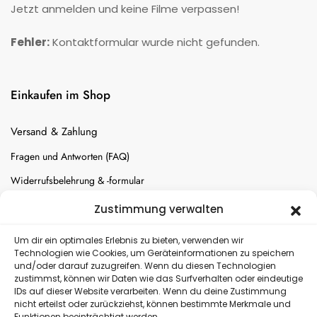
Jetzt anmelden und keine Filme verpassen!
Fehler:
Kontaktformular wurde nicht gefunden.
Einkaufen im Shop
Versand & Zahlung
Fragen und Antworten (FAQ)
Widerrufsbelehrung & -formular
Batterien-Entsorgung
Zustimmung verwalten
Cookie-Einstellungen
Um dir ein optimales Erlebnis zu bieten, verwenden wir
Technologien wie Cookies, um Geräteinformationen zu speichern
und/oder darauf zuzugreifen. Wenn du diesen Technologien
Versand
zustimmst, können wir Daten wie das Surfverhalten oder eindeutige
IDs auf dieser Website verarbeiten. Wenn du deine Zustimmung
nicht erteilst oder zurückziehst, können bestimmte Merkmale und
Kostenloser Rückversand
Funktionen beeinträchtigt werden.