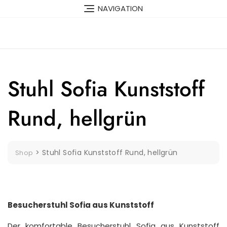
Skip
NAVIGATION
to
content
Stuhl Sofia Kunststoff
Rund, hellgrün
>
Stuhl Sofia Kunststoff Rund, hellgrün
Shop
Besucherstuhl Sofia aus Kunststoff
Der komfortable Besucherstuhl Sofia aus Kunststoff