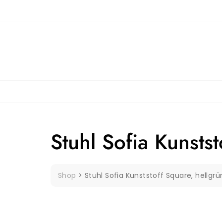
Skip
to
content
Stuhl Sofia Kunstst
Shop
>
Stuhl Sofia Kunststoff Square, hellgrü