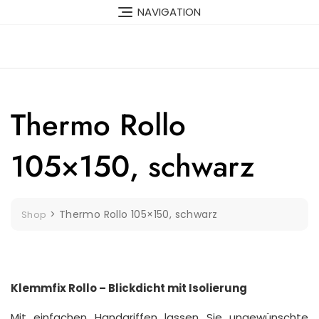
Skip
NAVIGATION
to
content
Thermo Rollo
105×150, schwarz
>
Thermo Rollo 105×150, schwarz
Shop
Klemmfix Rollo – Blickdicht mit Isolierung
Mit einfachen Handgriffen lassen Sie ungewünschte