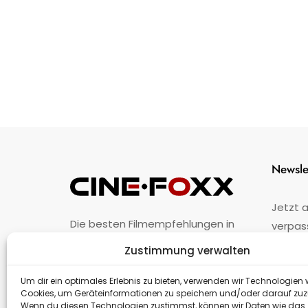
Newsle
Jetzt 
Die besten Filmempfehlungen in
verpas
Österreich.
Zustimmung verwalten
Fehler
nicht 
Unternehmen
·
Impressum
·
Kontakt
Um dir ein optimales Erlebnis zu bieten, verwenden wir Technologien 
Cookies, um Geräteinformationen zu speichern und/oder darauf zuz
Wenn du diesen Technologien zustimmst, können wir Daten wie das