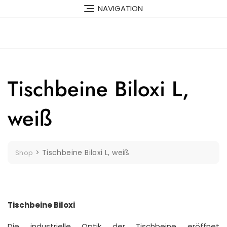
Skip
NAVIGATION
to
content
Tischbeine Biloxi L,
weiß
>
Tischbeine Biloxi L, weiß
Shop
Tischbeine Biloxi
Die industrielle Optik der Tischbeine eröffnet