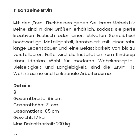
Tischbeine Ervin
Mit den ‚Ervin‘ Tischbeinen geben Sie Ihrem Möbelstü
Beine sind in drei Größen erhältlich, sodass sie per
kreativen Esstisch oder einen stilvollen Schreibti
hochwertige Metallgestell, kombiniert mit einer rob
lange Lebensdauer und eine Belastbarkeit von bis z
verstellbaren Füße wird die Installation zum Kindersp
einer idealen Wahl für moderne Wohnkonzepte s
Vielseitigkeit und Langlebigkeit, sind die ‚Ervin‘ T
Wohnträume und funktionale Arbeitsräume.
Details:
S:
Gesamtbreite: 85 cm
Gesamthöhe: 71 cm
Gesamttiefe: 85 cm
Gewicht: 17 kg
Max. Belastbarkeit: 200 kg