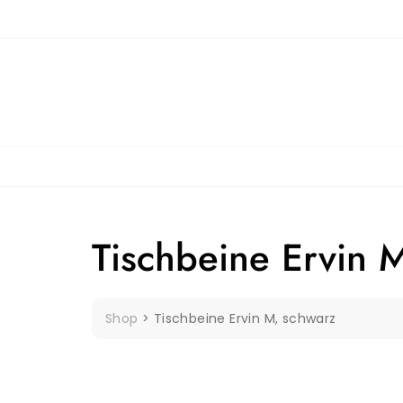
Skip
to
content
Tischbeine Ervin 
Shop
>
Tischbeine Ervin M, schwarz