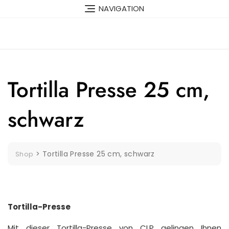
Skip
NAVIGATION
to
content
Tortilla Presse 25 cm,
schwarz
>
Tortilla Presse 25 cm, schwarz
Shop
Tortilla-Presse
Mit dieser Tortilla-Presse von CLP gelingen Ihnen